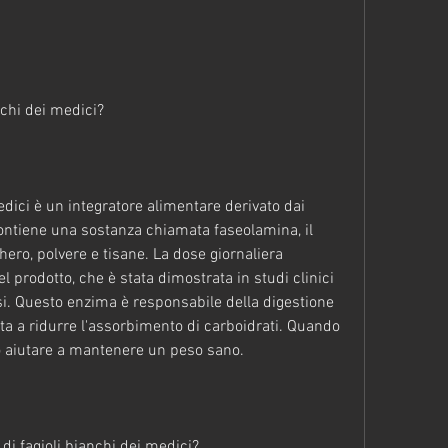
anchi dei medici?
medici è un integratore alimentare derivato dai 
contiene una sostanza chiamata faseolamina, il 
ero, polvere e tisane. La dose giornaliera 
prodotto, che è stata dimostrata in studi clinici 
i. Questo enzima è responsabile della digestione 
uta a ridurre l'assorbimento di carboidrati. Quando 
ò aiutare a mantenere un peso sano.
 di fagioli bianchi dei medici?