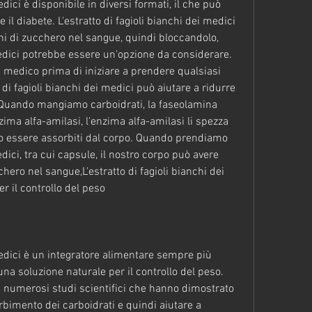
edici è disponibile in diversi formati, il che può 
il diabete. L'estratto di fagioli bianchi dei medici 
hi di zucchero nel sangue, quindi bloccandolo, 
 medici potrebbe essere un'opzione da considerare. 
medico prima di iniziare a prendere qualsiasi 
 di fagioli bianchi dei medici può aiutare a ridurre 
 Quando mangiamo carboidrati, la faseolamina 
zima alfa-amilasi, l'enzima alfa-amilasi li spezza 
o essere assorbiti dal corpo. Quando prendiamo 
edici, tra cui capsule, il nostro corpo può avere 
cchero nel sangue,L'estratto di fagioli bianchi dei 
r il controllo del peso
medici è un integratore alimentare sempre più 
na soluzione naturale per il controllo del peso. 
i numerosi studi scientifici che hanno dimostrato 
orbimento dei carboidrati e quindi aiutare a 