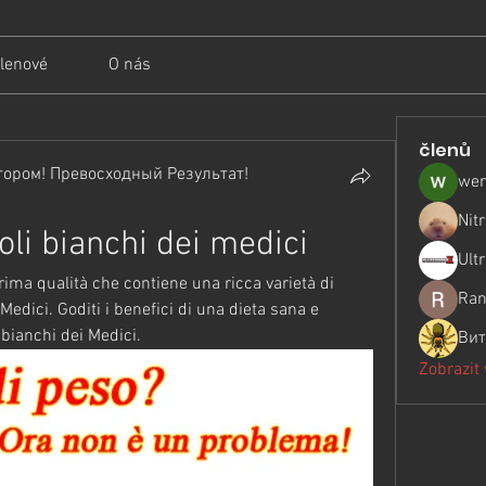
lenové
O nás
členů
ором! Превосходный Результат!
wer
Nit
ioli bianchi dei medici
Ult
prima qualità che contiene una ricca varietà di 
Ran
Medici. Goditi i benefici di una dieta sana e 
i bianchi dei Medici.
Вит
Zobrazit