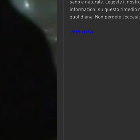
sano e naturale. Leggete il nostro
informazioni su questo rimedio na
quotidiana. Non perdete l'occasio
VEDI TUTTI