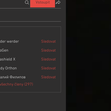
Vstoupit
der werder
Sledovat
roGen
Sledovat
rashield X
Sledovat
dy Orthon
Sledovat
алий Филипов
Sledovat
 všechny členy (297)