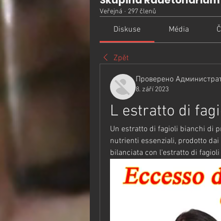
Skupina Radetonarium
Veřejná
·
297 členů
Diskuse
Média
Č
Zpět
Проверено Администрат
8. září 2023
L estratto di fag
Un estratto di fagioli bianchi di 
nutrienti essenziali, prodotto dai 
bilanciata con l'estratto di fagiol