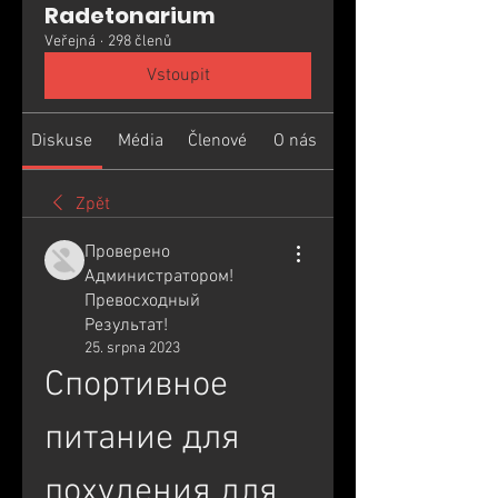
Radetonarium
Veřejná
·
298 členů
Vstoupit
Diskuse
Média
Členové
O nás
Zpět
Проверено
Администратором!
Превосходный
Результат!
25. srpna 2023
Спортивное 
питание для 
похудения для 