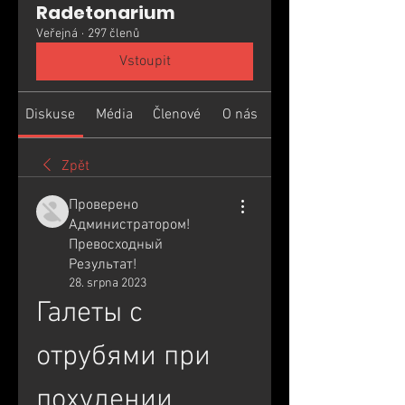
Radetonarium
Veřejná
·
297 členů
Vstoupit
Diskuse
Média
Členové
O nás
Zpět
Проверено
Администратором!
Превосходный
Результат!
28. srpna 2023
Галеты с 
отрубями при 
похудении