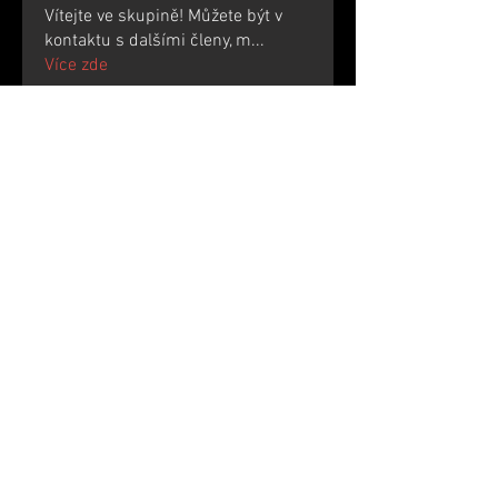
Vítejte ve skupině! Můžete být v
kontaktu s dalšími členy, m
...
Více zde
členů
werder werder
Sledovat
NitroGen
Sledovat
Ultrashield X
Sledovat
Randy Orthon
Sledovat
Виталий Филипов
Sledovat
Zobrazit všechny členy (298)
Zpracování cookies a dalších dat
© 2021 Radeton.