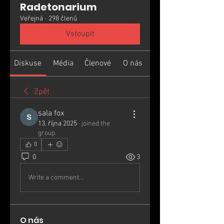
Radetonarium
Veřejná
·
298 členů
Vstoupit
Diskuse
Média
Členové
O nás
Zpět
sala fox
13. října 2025
·
joined the
group.
0
0
3
Write a comment...
O nás