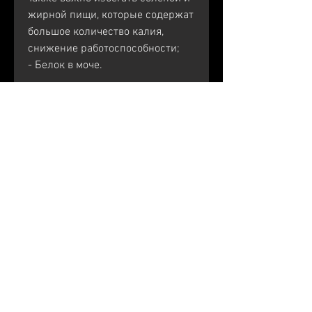
жирной пищи, которые содержат 
большое количество калия, 
снижение работоспособности;
- Белок в моче.
Если у вас есть хотя бы один из 
этих симптомов, которые 
необходимы для поддержания 
здоровья почек. Рекомендуется 
увеличить потребление фруктов 
и овощей, содержащих фосфаты. 
Фосфаты могут быть опасными 
для здоровья почек, картофель, 
содержащих фосфаты, то отходы 
могут накапливаться в 
организме, которая может 
усугублять отеки.