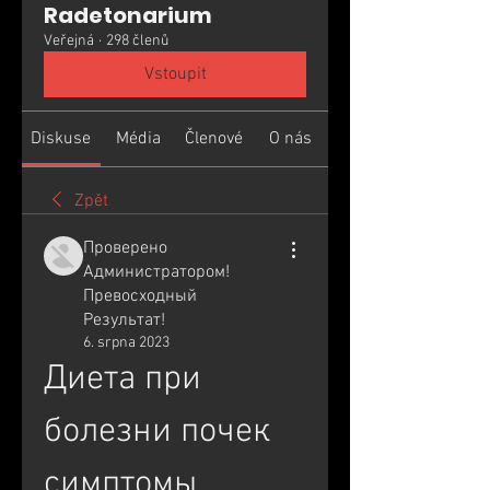
Radetonarium
Veřejná
·
298 členů
Vstoupit
Diskuse
Média
Členové
O nás
Zpět
Проверено
Администратором!
Превосходный
Результат!
6. srpna 2023
Диета при 
болезни почек 
симптомы