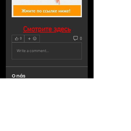
Смотрите здесь
0
0
Write a comment...
O nás
Vítejte ve skupině! Můžete být v
kontaktu s dalšími členy, m
...
Více zde
členů
werder werder
Sledovat