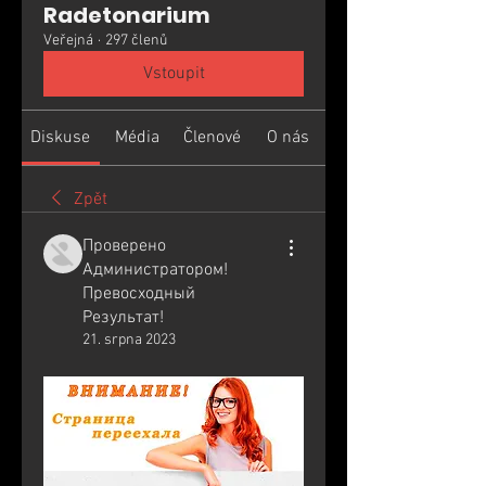
Radetonarium
Veřejná
·
297 členů
Vstoupit
Diskuse
Média
Členové
O nás
Zpět
Проверено
Администратором!
Превосходный
Результат!
21. srpna 2023