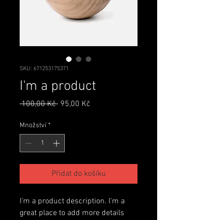
SKU: 671253175371
I'm a product
Běžná
Zvýhodněná
 100,00 Kč 
95,00 Kč
cena
cena
Množství
*
Přidat do košíku
I'm a product description. I'm a 
great place to add more details 