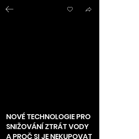
Zásady ochrany osobních údajů
Přihlášení
RADETON
WEBINÁŘE
NOVÉ TECHNOLOGIE PRO 
NADCHÁZEJÍCÍ
SNIŽOVÁNÍ ZTRÁT VODY 
WEBINÁŘE
A PROČ SI JE NEKUPOVAT