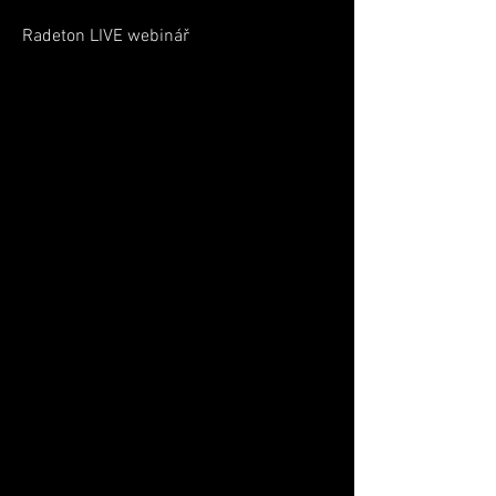
Radeton LIVE webinář
Momentálně nemáte
žádné události
LIVE ROOM
Všechny probíhající webináře,
workshopy a další on-line živé
události můžete sledovat na
Radetonariu v takzvané živé
místnosti.
Připraven je prostor, kde se