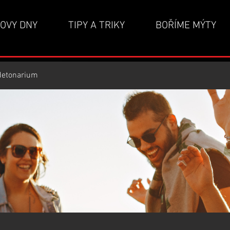
OVY DNY
TIPY A TRIKY
BOŘÍME MÝTY
detonarium