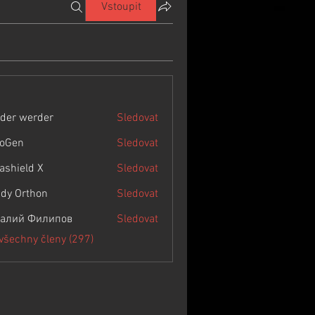
Vstoupit
der werder
Sledovat
roGen
Sledovat
rashield X
Sledovat
dy Orthon
Sledovat
алий Филипов
Sledovat
 všechny členy (297)