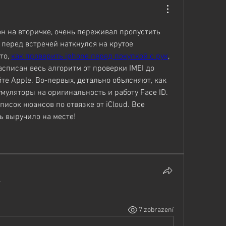
н на вторичке, очень переживал пропустить 
 перед встречей наткнулся на крутое 
то, 
как проверить iphone перед покупкой с рук
, 
асписан весь алгоритм от проверки IMEI до 
те Apple. Во-первых, детально объясняют, как 
муляторы на оригинальность и работу Face ID. 
писок нюансов по отвязке от iCloud. Все 
ь выручило на месте!
.
7 zobrazení