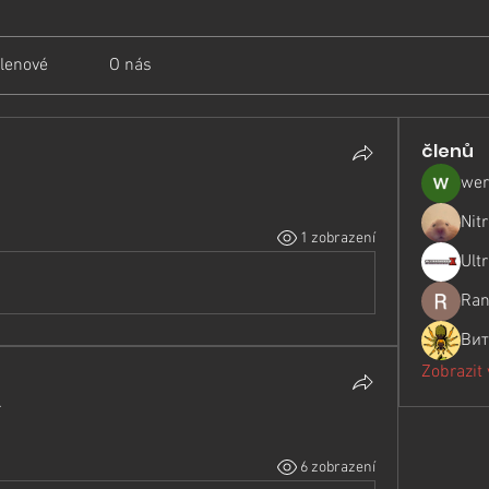
lenové
O nás
členů
wer
Nit
1 zobrazení
Ult
Ran
Вит
Zobrazit
.
6 zobrazení