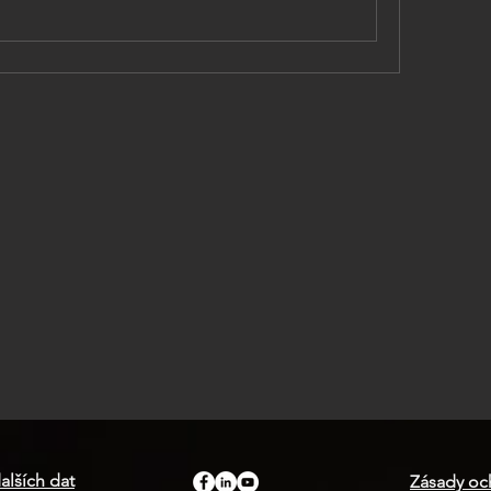
alších dat
Zásady oc