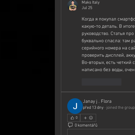
Maks Italy
Jul 25
Когда я покупал смартфо
какую-то деталь. В итоге
руководство. Статья про 
буквально спасла: там р
серийного номера на сай
проверить дисплей, акку
Во-вторых, есть четкий с
написано без воды, очен
Like
Reply
Janay j . Flora
před 13 dny
·
joined the group
0
0 komentářů