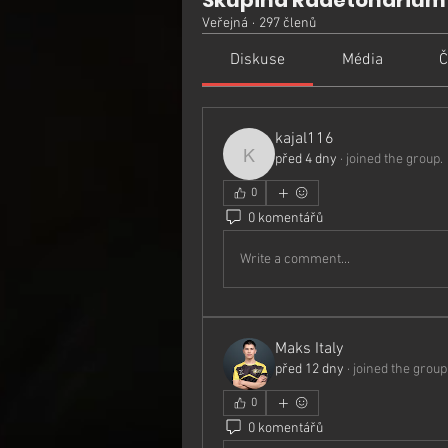
Skupina Radetonarium
Veřejná
·
297 členů
Diskuse
Média
Č
kajal116
před 4 dny
·
joined the group.
kajal116
0
0 komentářů
Write a comment...
Maks Italy
před 12 dny
·
joined the group
0
0 komentářů