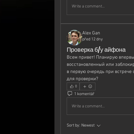
Write a comment...
Alex Gan
před 12 dny
Проверка б/у айфона
Всем привет! Планирую впервые 
восстановленный или заблокир
в первую очередь при встрече 
для проверки?
0
1 komentář
Write a comment...
Sort by:
Newest