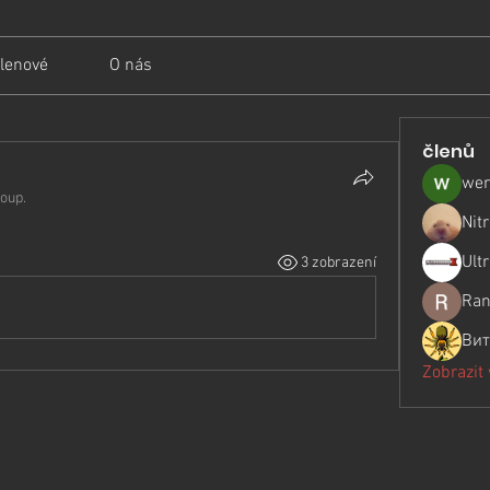
lenové
O nás
členů
wer
roup.
Nit
Ult
3 zobrazení
Ran
Вит
Zobrazit