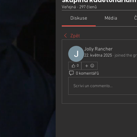
Skupina Radetonarium
Veřejná
·
297 členů
Diskuse
Média
Č
Zpět
Jolly Rancher
22. května 2025
·
joined the g
0
0 komentářů
Scrivi un commento...