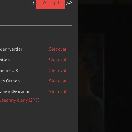
Vstoupit
der werder
Sledovat
roGen
Sledovat
rashield X
Sledovat
dy Orthon
Sledovat
алий Филипов
Sledovat
 všechny členy (297)