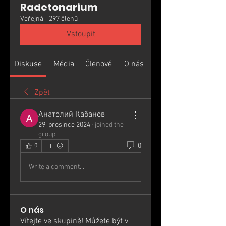
Radetonarium
Veřejná
·
297 členů
Vstoupit
Diskuse
Média
Členové
O nás
Zpět
Анатолий Кабанов
29. prosince 2024
·
joined the
group.
0
0
Write a comment...
O nás
Vítejte ve skupině! Můžete být v