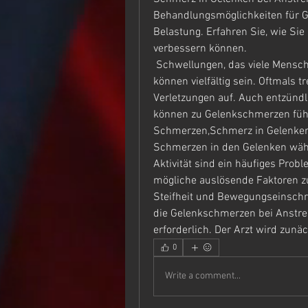
Behandlungsmöglichkeiten für G
Belastung. Erfahren Sie, wie Si
verbessern können.
 Schwellungen, das viele Menschen betrifft. Die Ursachen für diese Schmerzen 
können vielfältig sein. Oftmals t
Verletzungen auf. Auch entzündli
können zu Gelenkschmerzen füh
Schmerzen,Schmerz in Gelenken
Schmerzen in den Gelenken währ
Aktivität sind ein häufiges Pro
mögliche auslösende Faktoren zu
Steifheit und Bewegungseinschr
die Gelenkschmerzen bei Anstreng
erforderlich. Der Arzt wird zun
0
Write a comment...