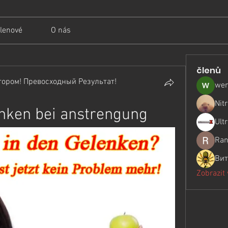
lenové
O nás
členů
ором! Превосходный Результат!
wer
Nit
nken bei anstrengung
Ult
Ran
Вит
Zobrazit