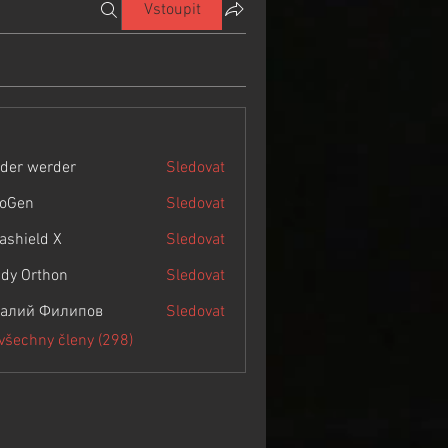
Vstoupit
der werder
Sledovat
roGen
Sledovat
rashield X
Sledovat
dy Orthon
Sledovat
алий Филипов
Sledovat
 všechny členy (298)