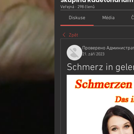
Skupina Radetonarium
Veřejná
·
298 členů
Diskuse
Média
Č
Zpět
Проверено Администрат
21. září 2023
Schmerz in gele