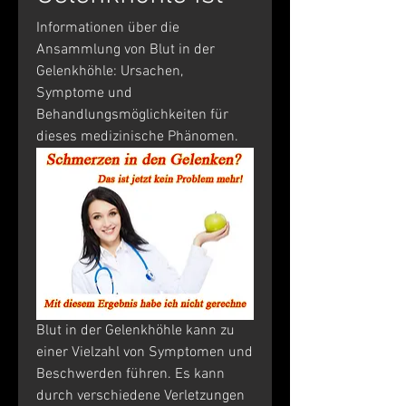
Informationen über die 
Ansammlung von Blut in der 
Gelenkhöhle: Ursachen, 
Symptome und 
Behandlungsmöglichkeiten für 
dieses medizinische Phänomen.
Blut in der Gelenkhöhle kann zu 
einer Vielzahl von Symptomen und 
Beschwerden führen. Es kann 
durch verschiedene Verletzungen 