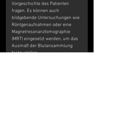
Vorgeschichte des Patienten 
fragen. Es können auch 
bildgebende Untersuchungen wie 
Röntgenaufnahmen oder eine 
Magnetresonanztomographie 
(MRT) eingesetzt werden, um das 
Ausmaß der Blutansammlung 
festzustellen.
Behandlung einer Ansammlung 
von Blut in der Gelenkhöhle
Die Behandlung einer 
Ansammlung von Blut in der 
Gelenkhöhle kann je nach 
Schweregrad und Ursache 
variieren. In einigen Fällen kann 
eine konservative Behandlung mit 
Ruhigstellung, was zu einer 
Blutung führt.