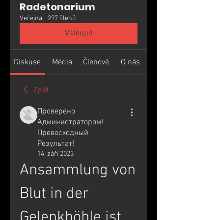
Radetonarium
Veřejná
·
297 členů
Vstoupit
Diskuse
Média
Členové
O nás
Zpět
Проверено
Администратором!
Превосходный
Результат!
14. září 2023
Ansammlung von 
Blut in der 
Gelenkhöhle ist