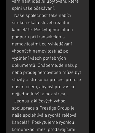
vám najít ideální ubytování, které 
splní vaše očekávání.
  Naše společnost také nabízí 
širokou škálu služeb realitní 
kanceláře. Poskytujeme plnou 
podporu při transakcích s 
nemovitostmi, od vyhledávání 
vhodných nemovitostí až po 
vyplnění všech potřebných 
dokumentů. Chápeme, že nákup 
nebo prodej nemovitosti může být 
složitý a stresující proces, proto je 
naším cílem, aby byl pro vás co 
nejjednodušší a bez stresu.
  Jednou z klíčových výhod 
spolupráce s Prestige Group je 
naše spolehlivá a rychlá reléová 
kancelář. Poskytujeme rychlou 
komunikaci mezi prodávajícími, 