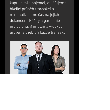
kupujícími a nájemci, zajišťujeme 
hladký průběh transakcí a 
minimalizujeme čas na jejich 
dokončení. Náš tým garantuje 
profesionální přístup a vysokou 
úroveň služeb při každé transakci.
  Máte-li zájem o nemovitosti v 
České republice, neváhejte nás 
kontaktovat. Vždy vám rádi 
pomůžeme realizovat vaše realitní 