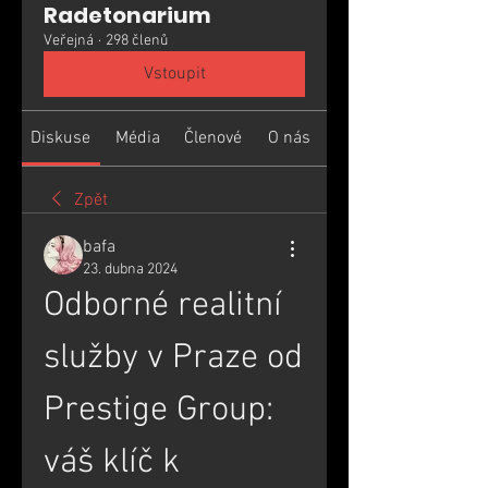
Radetonarium
Veřejná
·
298 členů
Vstoupit
Diskuse
Média
Členové
O nás
Zpět
bafa
23. dubna 2024
Odborné realitní 
služby v Praze od 
Prestige Group: 
váš klíč k 