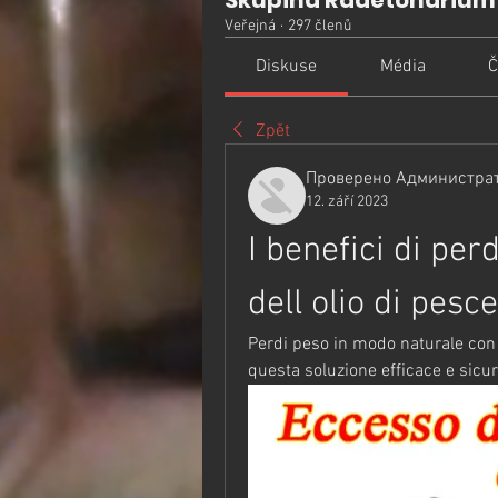
Skupina Radetonarium
Veřejná
·
297 členů
Diskuse
Média
Č
Zpět
Проверено Администрат
12. září 2023
I benefici di perd
dell olio di pesce
Perdi peso in modo naturale con le
questa soluzione efficace e sicur