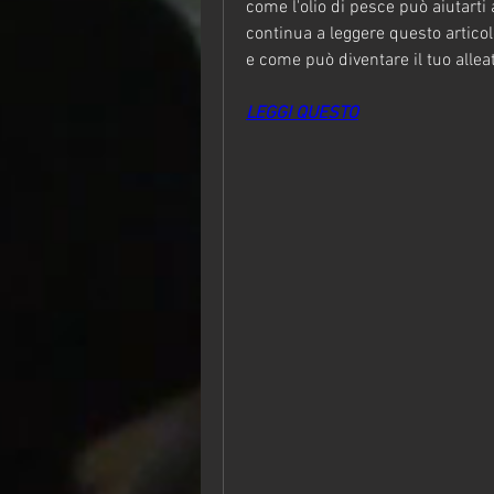
come l'olio di pesce può aiutarti 
continua a leggere questo articolo.
e come può diventare il tuo alleato
LEGGI QUESTO