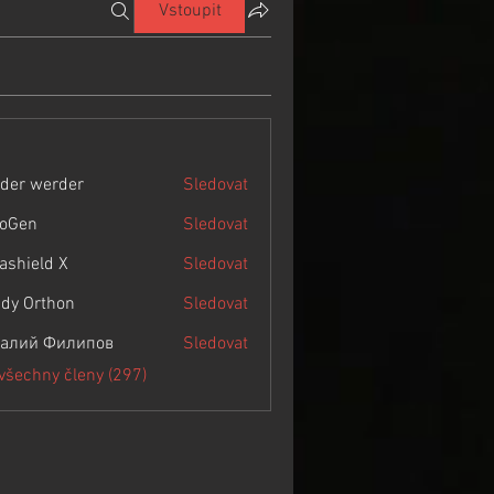
Vstoupit
der werder
Sledovat
roGen
Sledovat
rashield X
Sledovat
dy Orthon
Sledovat
алий Филипов
Sledovat
 všechny členy (297)