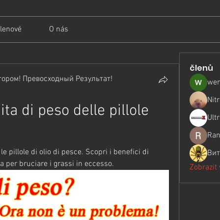
lenové
O nás
členů
ором! Превосходный Результат!
wer
Nit
ita di peso delle pillole 
Ult
Ran
 pillole di olio di pesce. Scopri i benefici di 
Вит
a per bruciare i grassi in eccesso.
Zobrazit