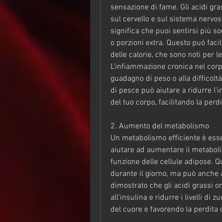
sensazione di fame. Gli acidi gra
sul cervello e sul sistema nervoso
significa che puoi sentirsi più sod
o porzioni extra. Questo può facili
delle calorie, che sono noti per l
L'infiammazione cronica nel corp
guadagno di peso o alla difficoltà
di pesce può aiutare a ridurre l'
del tuo corpo, facilitando la perd
2. Aumento del metabolismo
Un metabolismo efficiente è essen
aiutare ad aumentare il metabolis
funzione delle cellule adipose. Qu
durante il giorno, ma può anche a
dimostrato che gli acidi grassi o
all'insulina e ridurre i livelli di
del cuore e favorendo la perdita 