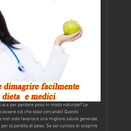
icace per perdere peso in modo naturale? Le 
ro essere ciò che stavi cercando! Questo 
e non solo favorisce una migliore salute generale, 
per la perdita di peso. Se sei curioso di scoprire 