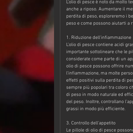
L'olio di pesce è noto da molto te
anche a riposo. Aumentare il met
perdita di peso, esploreremo i bene
peso e come possono aiutarti a ra
1. Riduzione dell'infiammazione
L'olio di pesce contiene acidi g
importante sottolineare che le pi
considerate come parte di un appro
olio di pesce possono offrire num
l'infiammazione, ma molte perso
effetti positivi sulla perdita di pe
sempre più popolari tra coloro che
di peso in modo naturale ed effic
del peso. Inoltre, controllano l'ap
grassi in modo più efficiente.
3. Controllo dell'appetito
Le pillole di olio di pesce possono