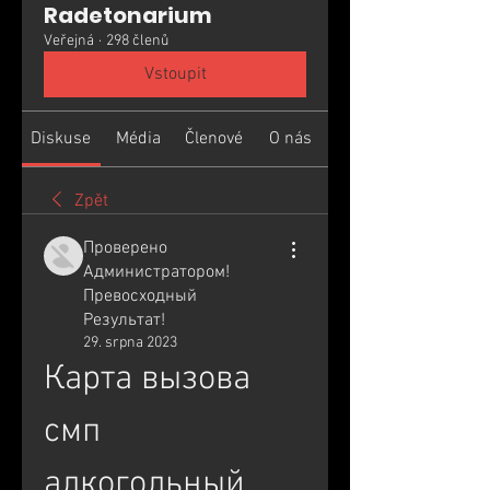
Radetonarium
Veřejná
·
298 členů
Vstoupit
Diskuse
Média
Členové
O nás
Zpět
Проверено
Администратором!
Превосходный
Результат!
29. srpna 2023
Карта вызова 
смп 
алкогольный 