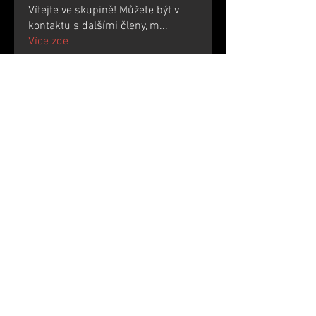
Vítejte ve skupině! Můžete být v
kontaktu s dalšími členy, m
...
Více zde
členů
werder werder
Sledovat
NitroGen
Sledovat
Ultrashield X
Sledovat
Randy Orthon
Sledovat
Виталий Филипов
Sledovat
Zobrazit všechny členy (298)
Zpracování cookies a dalších dat
© 2021 Radeton.