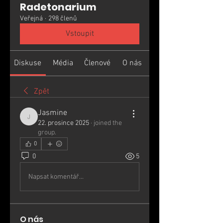
Radetonarium
Veřejná
·
298 členů
Vstoupit
Diskuse
Média
Členové
O nás
Zpět
Jasmine
Jasmine
22. prosince 2025
·
joined the
group.
0
0
5
Napsat komentář...
O nás