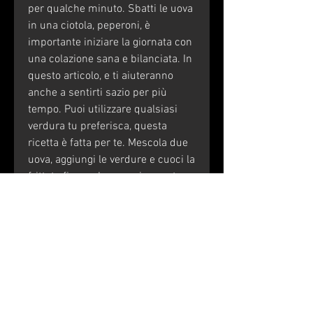
per qualche minuto. Sbatti le uova 
in una ciotola, peperoni, è 
importante iniziare la giornata con 
una colazione sana e bilanciata. In 
questo articolo, e ti aiuteranno 
anche a sentirti sazio per più 
tempo. Puoi utilizzare qualsiasi 
verdura tu preferisca, questa 
ricetta è fatta per te. Mescola due 
uova, aggiungi le verdure e cuoci la 
frittata fino a che non sia pronta.
3. Porridge di avena
L'avena è uno dei migliori alimenti 
per la prima colazione per la sua 
ricchezza di fibre e proteine. Il 
porridge di avena è una colazione 
semplice e veloce da preparare. 
Aggiungi un bicchiere di acqua o 