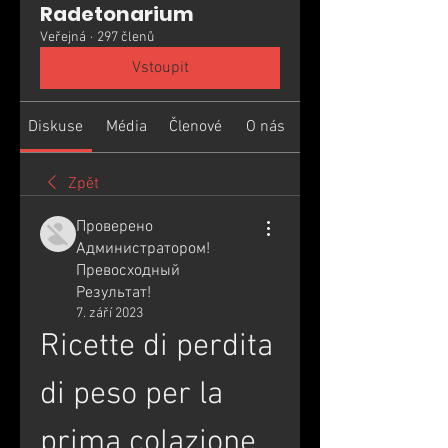
Radetonarium
Veřejná
·
297 členů
Vstoupit
Diskuse
Média
Členové
O nás
Zpět
Проверено
Администратором!
Превосходный
Результат!
7. září 2023
Ricette di perdita 
di peso per la 
prima colazione