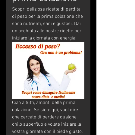
Scopri deliziose ricette di perdita 
di peso per la prima colazione che 
sono nutrienti, sani e gustosi. Dai 
un'occhiata alle nostre ricette per 
iniziare la giornata con energia!
Ciao a tutti, amanti della prima 
colazione! Se siete qui, vuol dire 
che cercate di perdere qualche 
chilo superfluo e volete iniziare la 
vostra giornata con il piede giusto. 