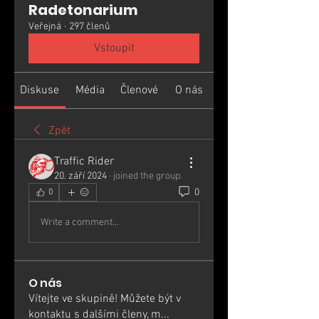
Radetonarium
Veřejná
·
297 členů
Vstoupit
Diskuse
Média
Členové
O nás
Zpět
Traffic Rider
20. září 2024
·
joined the group.
0
0
Write a comment...
O nás
Vítejte ve skupině! Můžete být v
kontaktu s dalšími členy, m
...