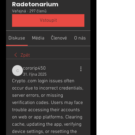
Radetonarium
Veřejná
·
297 členů
Vstoupit
Diskuse
Média
Členové
O nás
Zpět
cororip450
cororip450
31. října 2025
Crypto .com login issues often 
occur due to incorrect credentials, 
server errors, or missing 
verification codes. Users may face 
trouble accessing their accounts 
on web or app platforms. Clearing 
cache, updating the app, verifying 
device settings, or resetting the 