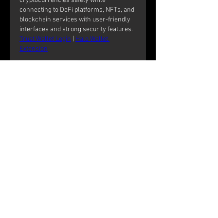
cryptocurrencies safely while 
connecting to DeFi platforms, NFTs, and 
blockchain services with user-friendly 
interfaces and strong security features. 
Trust Wallet Login
 | 
Halo Wallet 
Extension
Like
Reply
Show more comments
O nás
Vítejte ve skupině! Můžete být v
kontaktu s dalšími členy, m
...
Více zde
členů
werder werder
Sledovat
NitroGen
Sledovat