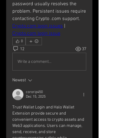
password usually resolves the 
problem. Persistent issues require 
contacting Crypto .com support. 
Crypto.com
 login issues
 | 
Crypto.com
 login issue
0
12
37
Write a comment...
Newest
cororip450
Dec 15, 2025
Trust Wallet Login and Halo Wallet 
Extension provide secure and 
convenient access to crypto assets and 
Web3 applications. Users can manage, 
send, receive, and store 