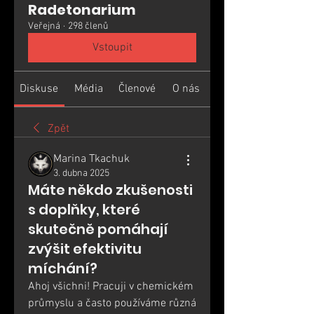
Radetonarium
Veřejná
·
298 členů
Vstoupit
Diskuse
Média
Členové
O nás
Zpět
Marina Tkachuk
3. dubna 2025
Máte někdo zkušenosti
s doplňky, které
skutečně pomáhají
zvýšit efektivitu
míchání?
Ahoj všichni! Pracuji v chemickém 
průmyslu a často používáme různá 