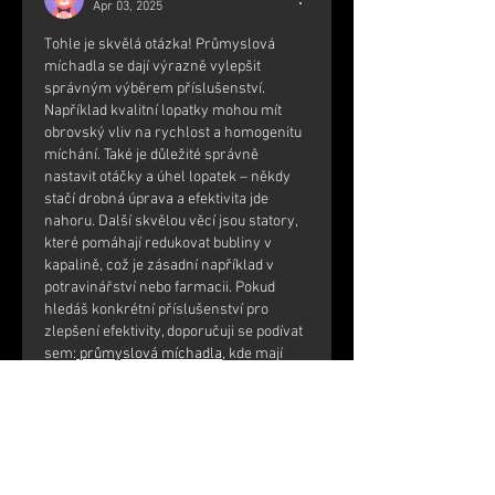
Apr 03, 2025
Tohle je skvělá otázka! Průmyslová 
míchadla se dají výrazně vylepšit 
správným výběrem příslušenství. 
Například kvalitní lopatky mohou mít 
obrovský vliv na rychlost a homogenitu 
míchání. Také je důležité správně 
nastavit otáčky a úhel lopatek – někdy 
stačí drobná úprava a efektivita jde 
nahoru. Další skvělou věcí jsou statory, 
které pomáhají redukovat bubliny v 
kapalině, což je zásadní například v 
potravinářství nebo farmacii. Pokud 
hledáš konkrétní příslušenství pro 
zlepšení efektivity, doporučuji se podívat 
sem:
 průmyslová míchadla
, kde mají 
široký výběr nejen míchadel, ale i 
doplňků, které mohou pomoci 
optimalizovat proces míchání.
Like
Reply