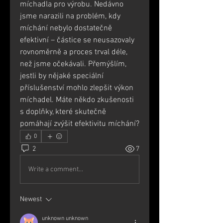
míchadla pro výrobu. Nedávno 
jsme narazili na problém, kdy 
míchání nebylo dostatečně 
efektivní – částice se neusazovaly 
rovnoměrně a proces trval déle, 
než jsme očekávali. Přemýšlím, 
jestli by nějaké speciální 
příslušenství mohlo zlepšit výkon 
míchadel. Máte někdo zkušenosti 
s doplňky, které skutečně 
pomáhají zvýšit efektivitu míchání?
0
2
7
Write a comment...
Newest
unknown unknown