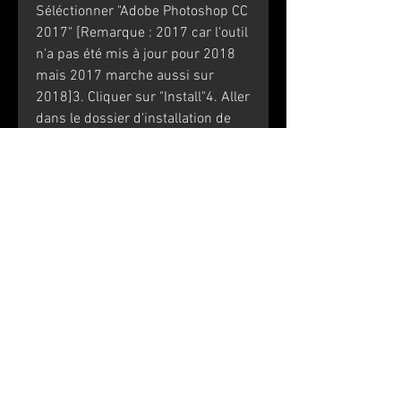
Séléctionner "Adobe Photoshop CC 
2017" [Remarque : 2017 car l'outil 
n'a pas été mis à jour pour 2018 
mais 2017 marche aussi sur 
2018]3. Cliquer sur "Install"4. Aller 
dans le dossier d'installation de 
Photoshop (C:\Program 
Files\Adobe\Adobe Photoshop CC 
2018)5. Séléctionner "amtlib.dll"7. 
Si le message est "WORKING 
DONE", Photoshop a été activé. 
Sinon, recommencer.8. Fermer 
l'activateurAutres 
informationsRelease : 
Adobe.Photoshop.CC.2018.v19.0.0
.165.Multilingual.FRENCH.WIN64-
KAYPAFormat : EXELangues : 
Français, AnglaisType de crack : 
Patch 