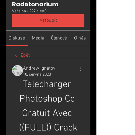
Radetonarium
Veřejná
·
297 členů
Vstoupit
Diskuse
Média
Členové
O nás
Zpět
Andrew Ignatov
10. června 2023
Telecharger 
Photoshop Cc 
Gratuit Avec 
((FULL)) Crack