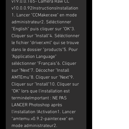
v19.0.0.165- Camera Raw CC 
v10.0.0.92InstructionsInstallation
1. Lancer "CCMaker.exe" en mode 
administrateur2. Séléctionner 
"English" puis cliquer sur "OK"3. 
Cliquer sur "Install"4. Séléctionner 
le fichier "driver.xml" qui se trouve 
dans le dossier "products"5. Pour 
"Application Language" 
séléctionner "Français"6. Cliquer 
sur "Next"7. Décocher "Install 
AMTEmu"8. Cliquer sur "Next"9. 
Cliquer sur "Install"10. Cliquer sur 
"OK" lors que l'installation est 
terminéeImportant : NE PAS 
LANCER Photoshop après 
l'installation !Activation1. Lancer 
"amtemu.v0.9.2-painter.exe" en 
mode administrateur2. 