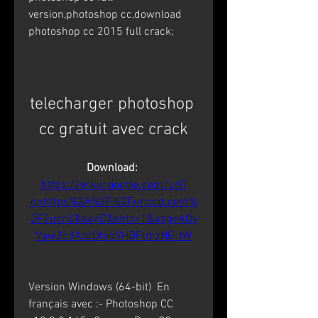
version,photoshop cc,download 
photoshop cc 2015 full crack;
telecharger photoshop 
cc gratuit avec crack
Download: 
https://www.google.com/url?
q=https%3A%2F%2Furlcod.com%
2F2ucriL&sa=D&sntz=1&usg=AOv
Vaw2c3AzcOhidVHDFtmzNE_tW
Version Windows (64-bit)  En 
français avec :- Photoshop CC 