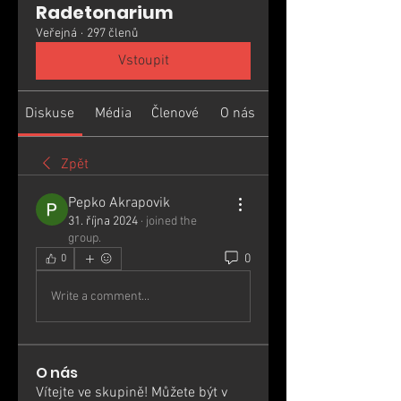
Radetonarium
Veřejná
·
297 členů
Vstoupit
Diskuse
Média
Členové
O nás
Zpět
Pepko Akrapovik
31. října 2024
·
joined the
group.
0
0
Write a comment...
O nás
Vítejte ve skupině! Můžete být v