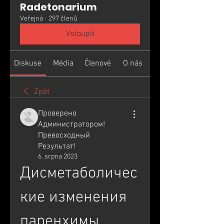
Radetonarium
Veřejná
·
297 členů
Vstoupit
Diskuse
Média
Členové
O nás
Zpět
Проверено
Администратором!
Превосходный
Результат!
6. srpna 2023
Дисметаболичес
кие изменения 
паренхимы 