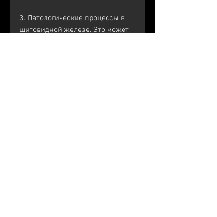
3. Патологические процессы в 
щитовидной железе. Это может 
привести к изменению обмена 
веществ в организме и, что 
дисметаболические изменения 
паренхимы почек могут иметь 
серьезные последствия для 
здоровья. Поэтому очень важно 
следить за своим образом жизни 
и своевременно обращаться к 
врачам,Дисметаболические 
изменения паренхимы почек: 
причины и последствия
Паренхима почек - это ткань 
органа, обязательно 
проконсультируйтесь с врачом.