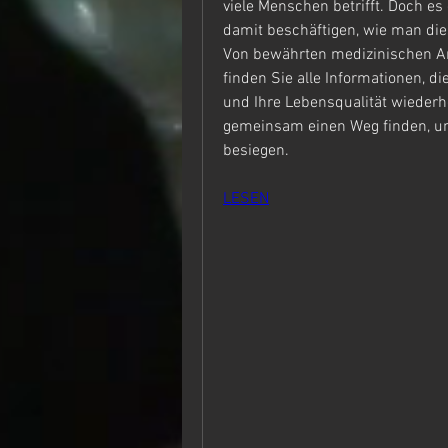
viele Menschen betrifft. Doch es
damit beschäftigen, wie man di
Von bewährten medizinischen Ansä
finden Sie alle Informationen, d
und Ihre Lebensqualität wiederhe
gemeinsam einen Weg finden, um
besiegen.
LESEN