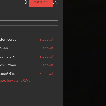
Vstoupit
der werder
Sledovat
roGen
Sledovat
rashield X
Sledovat
dy Orthon
Sledovat
алий Филипов
Sledovat
 všechny členy (298)