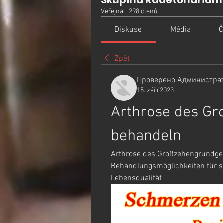
Skupina Radetonarium
Veřejná
·
298 členů
Diskuse
Média
Č
Zpět
Проверено Администрат
15. září 2023
Arthrose des Gr
behandeln
Arthrose des Großzehengrundgel
Behandlungsmöglichkeiten für s
Lebensqualität