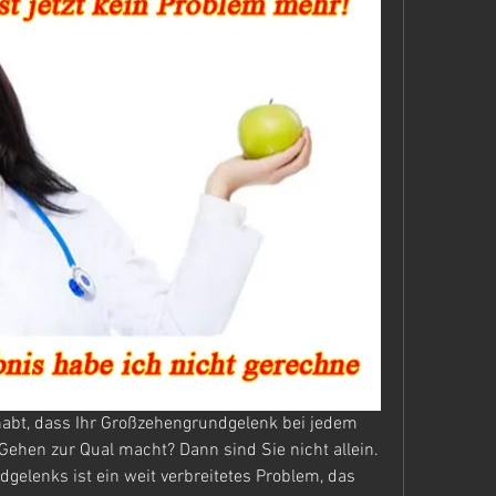
abt, dass Ihr Großzehengrundgelenk bei jedem 
ehen zur Qual macht? Dann sind Sie nicht allein. 
elenks ist ein weit verbreitetes Problem, das 