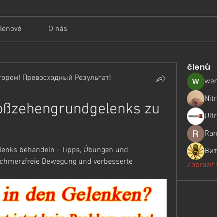
lenové
O nás
členů
ором! Превосходный Результат!
wer
Nit
oßzehengrundgelenks zu 
Ult
Ran
enks behandeln - Tipps, Übungen und 
Вит
chmerzfreie Bewegung und verbesserte 
Zobrazit