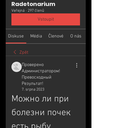
Radetonarium
Veřejná
·
297 členů
Vstoupit
Diskuse
Média
Členové
O nás
Zpět
Проверено
Администратором!
Превосходный
Результат!
7. srpna 2023
Можно ли при 
болезни почек 
есть рыбу