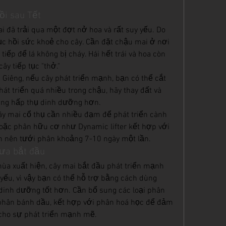
ồi sau Tết
ai đã trải qua một đợt nở hoa và rất suy yếu. Do 
ục hồi sức khoẻ cho cây. Cần đặt chậu mai ở nơi 
iếp để lá không bị cháy. Hái hết trái và hoa còn 
 cây tiếp tục "thở."
g Giêng, nếu cây phát triển mạnh, bạn có thể cắt 
t triển quá nhiều trong chậu, hãy thay đất và 
dàng hấp thụ dinh dưỡng hơn.
cây mai cổ thụ cần nhiều đạm để phát triển cành 
oặc phân hữu cơ như Dynamic lifter kết hợp với 
ạn nên tưới phân khoảng 7-10 ngày một lần.
ưa bắt đầu
ùa xuất hiện, cây mai bắt đầu phát triển mạnh 
yếu, vì vậy bạn có thể hỗ trợ bằng cách dùng 
dinh dưỡng tốt hơn. Cần bổ sung các loại phân 
hân bánh dầu, kết hợp với phân hoá học để đảm 
cho sự phát triển mạnh mẽ.