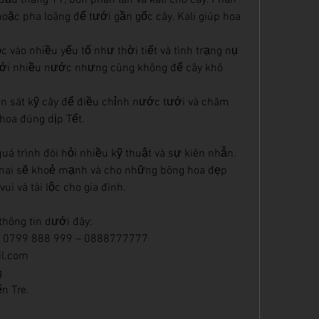
ầu tháng 11, bón phân lân và kali cho cây. Phân 
 hoặc pha loãng để tưới gần gốc cây. Kali giúp hoa 
c vào nhiều yếu tố như thời tiết và tình trạng nụ 
tưới nhiều nước nhưng cũng không để cây khô 
an sát kỹ cây để điều chỉnh nước tưới và chăm 
hoa đúng dịp Tết.
á trình đòi hỏi nhiều kỹ thuật và sự kiên nhẫn. 
mai sẽ khoẻ mạnh và cho những bông hoa đẹp 
ui và tài lộc cho gia đình.
thông tin dưới đây:
 – 0799 888 999 – 0888777777
l.com
g
ến Tre.