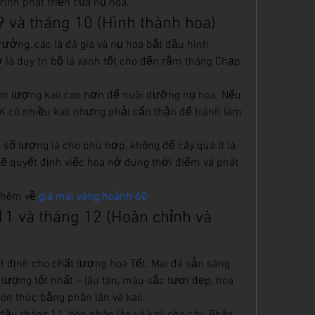
ình phát triển của nụ hoa.
 9 và tháng 10 (Hình thành hoa)
rưởng, các lá đã già và nụ hoa bắt đầu hình 
là duy trì bộ lá xanh tốt cho đến rằm tháng Chạp 
 lượng kali cao hơn để nuôi dưỡng nụ hoa. Nếu 
 có nhiều kali nhưng phải cẩn thận để tránh làm 
 số lượng lá cho phù hợp, không để cây quá ít lá 
sẽ quyết định việc hoa nở đúng thời điểm và phát 
thêm về 
giá mai vàng hoành 60
11 và tháng 12 (Hoàn chỉnh và 
t định cho chất lượng hoa Tết. Mai đã sẵn sàng 
lượng tốt nhất – lâu tàn, màu sắc tươi đẹp, hoa 
n thúc bằng phân lân và kali.