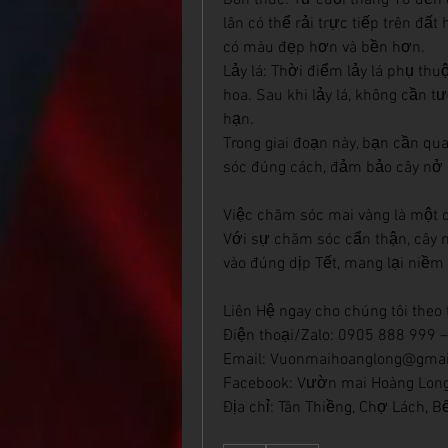
Bón thúc: Từ cuối tháng 10 đến đ
lân có thể rải trực tiếp trên đất
có màu đẹp hơn và bền hơn.
Lảy lá: Thời điểm lảy lá phụ thuộ
hoa. Sau khi lảy lá, không cần 
hạn.
Trong giai đoạn này, bạn cần qu
sóc đúng cách, đảm bảo cây nở 
Việc chăm sóc mai vàng là một qu
Với sự chăm sóc cẩn thận, cây 
vào đúng dịp Tết, mang lại niềm v
Liên Hệ ngay cho chúng tôi theo 
Điện thoại/Zalo: 0905 888 999
Email: 
Vuonmaihoanglong@gmai
Facebook: Vườn mai Hoàng Lon
Địa chỉ: Tân Thiềng, Chợ Lách, B