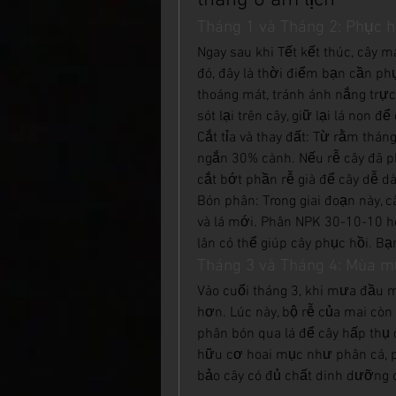
tháng 6 âm lịch
Tháng 1 và Tháng 2: Phục h
Ngay sau khi Tết kết thúc, cây m
đó, đây là thời điểm bạn cần ph
thoáng mát, tránh ánh nắng trực t
sót lại trên cây, giữ lại lá non để
Cắt tỉa và thay đất: Từ rằm thán
ngắn 30% cành. Nếu rễ cây đã phá
cắt bớt phần rễ già để cây dễ 
Bón phân: Trong giai đoạn này, 
và lá mới. Phân NPK 30-10-10 h
lân có thể giúp cây phục hồi. B
Tháng 3 và Tháng 4: Mùa m
Vào cuối tháng 3, khi mưa đầu m
hơn. Lúc này, bộ rễ của mai còn 
phân bón qua lá để cây hấp thụ 
hữu cơ hoai mục như phân cá, p
bảo cây có đủ chất dinh dưỡng 