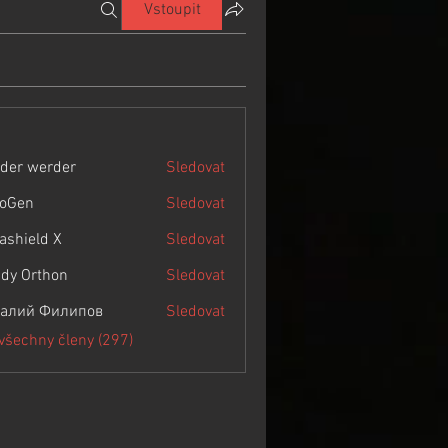
Vstoupit
der werder
Sledovat
roGen
Sledovat
rashield X
Sledovat
dy Orthon
Sledovat
алий Филипов
Sledovat
 všechny členy (297)