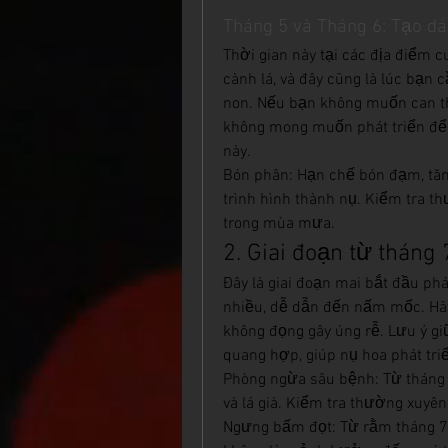
Tháng 5 và Tháng 6: Tạo dá
Thời gian này tại các địa điểm c
cành lá, và đây cũng là lúc bạn
non. Nếu bạn không muốn can th
không mong muốn phát triển để 
này.
Bón phân: Hạn chế bón đạm, tăn
trình hình thành nụ. Kiểm tra t
trong mùa mưa.
2. Giai đoạn từ tháng 
Đây là giai đoạn mai bắt đầu ph
nhiều, dễ dẫn đến nấm mốc. Hã
không đọng gây úng rễ. Lưu ý giữ
quang hợp, giúp nụ hoa phát triể
Phòng ngừa sâu bệnh: Từ tháng 7
và lá già. Kiểm tra thường xuyê
Ngưng bấm đọt: Từ rằm tháng 7, 