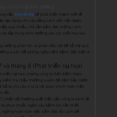
ng và tích luỹ dinh dưỡng
ung cấp 
mai cổ thụ
 sẽ phát triển mạnh mẽ về 
 cần tạo dáng cho cây bằng cách uốn nắn tược 
iệp quá nhiều, chỉ cần bấm đọt những cành 
cây tập trung dinh dưỡng vào các chồi hoa sau 
g cường phân lân và phân hữu cơ để hỗ trợ quá 
hường xuyên để phòng ngừa nấm bệnh, đặc biệt là 
7 và tháng 8 (Phát triển nụ hoa)
át triển nụ hoa, nhưng cũng là thời điểm mưa 
y kiểm tra chậu thường xuyên để đảm bảo nước 
 bộ lá cho cây vì lá là cơ quan chính thực hiện 
n tốt.
, nhện đỏ thường xuất hiện, tấn công lá bánh tẻ 
n và phun thuốc ngừa sâu bệnh khi cần thiết.
ngừng hoàn toàn việc bấm đọt, tỉa cành để 