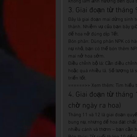
không làm ảnh hưởng đến quá tr
3. Giai đoạn từ tháng
Đây là giai đoạn mai dừng sinh t
thành. Nhiệm vụ của bạn bây giờ 
để hoa nở đúng dịp Tết.
Bón phân: Dùng phân NPK có hàm
nụ nhỏ, bạn có thể bón thêm NPK
mai nở hoa sớm.
Điều chỉnh bộ lá: Cần điều chỉnh
hoặc quá nhiều lá. Số lượng lá 
triển tốt.
======>> Xem thêm: Tìm hiểu 
4. Giai đoạn từ tháng 
chờ ngày ra hoa)
Tháng 11 và 12 là giai đoạn quyế
bung nụ, nhưng để hoa đạt chất 
nhiều cánh và thơm – bạn cần bó