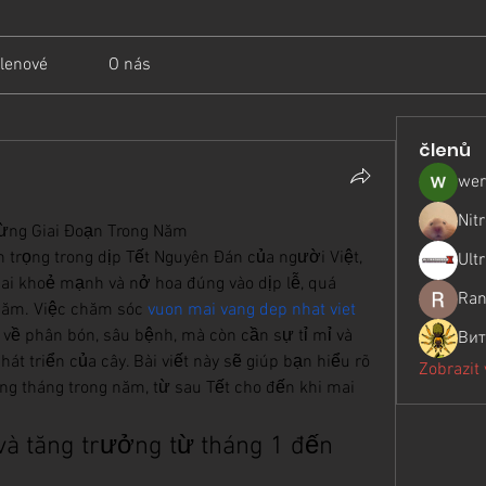
lenové
O nás
členů
wer
Nit
ừng Giai Đoạn Trong Năm
 trọng trong dịp Tết Nguyên Đán của người Việt, 
Ult
 khoẻ mạnh và nở hoa đúng vào dịp lễ, quá 
Ran
năm. Việc chăm sóc 
vuon mai vang dep nhat viet 
 về phân bón, sâu bệnh, mà còn cần sự tỉ mỉ và 
Вит
át triển của cây. Bài viết này sẽ giúp bạn hiểu rõ 
Zobrazit
g tháng trong năm, từ sau Tết cho đến khi mai 
 và tăng trưởng từ tháng 1 đến 