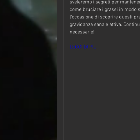
sveleremo i segreti per mantener
come bruciare i grassi in modo s
l'occasione di scoprire questi pre
gravidanza sana e attiva. Continu
necessarie!
LEGGI DI PIÙ