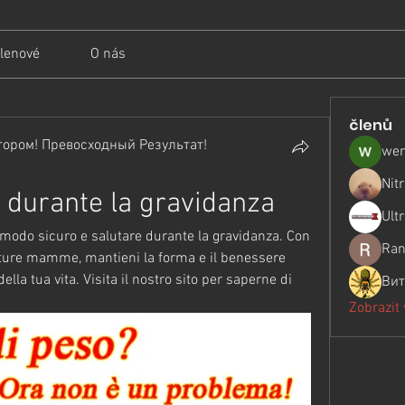
lenové
O nás
členů
ором! Превосходный Результат!
wer
Nit
i durante la gravidanza
Ult
 modo sicuro e salutare durante la gravidanza. Con 
Ran
future mamme, mantieni la forma e il benessere 
la tua vita. Visita il nostro sito per saperne di 
Вит
Zobrazit