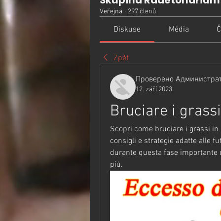
Skupina Radetonarium
Veřejná
·
297 členů
Diskuse
Média
Č
Zpět
Проверено Администрат
12. září 2023
Bruciare i grass
Scopri come bruciare i grassi in
consigli e strategie adatte alle 
durante questa fase importante del
più.