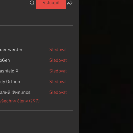
Vstoupit
der werder
Sledovat
roGen
Sledovat
rashield X
Sledovat
dy Orthon
Sledovat
алий Филипов
Sledovat
 všechny členy (297)