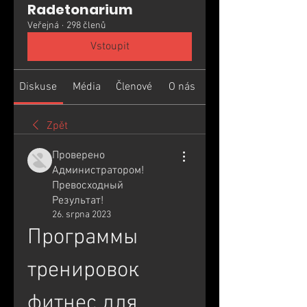
Radetonarium
Veřejná
·
298 členů
Vstoupit
Diskuse
Média
Členové
O nás
Zpět
Проверено
Администратором!
Превосходный
Результат!
26. srpna 2023
Программы 
тренировок 
фитнес для 