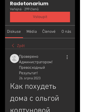
Radetonarium
Veřejná
·
299 členů
Vstoupit
Diskuse
Média
Členové
O nás
Zpět
Проверено
Администратором!
Превосходный
Результат!
26. srpna 2023
Как похудеть 
дома с ольгой 
колтуновой