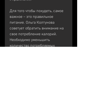
Для того чтобы похудеть, самое 
важное – это правильное 
питание. Ольга Колтунова 
советует обратить внимание на 
свое потребление калорий. 
Необходимо уменьшить 
количество потребляемых 
калорий и увеличить количество 
физических нагрузок.
Также необходимо 
контролировать свой рацион 
питания. Избегайте жирной и 
сладкой пищи, скакалкой или 
другими специальными 
тренажерами.