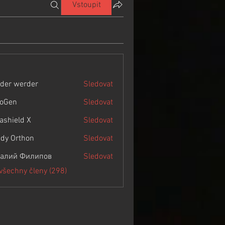
Vstoupit
der werder
Sledovat
roGen
Sledovat
rashield X
Sledovat
dy Orthon
Sledovat
алий Филипов
Sledovat
 všechny členy (298)