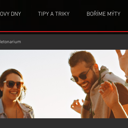
OVY DNY
TIPY A TRIKY
BOŘÍME MÝTY
detonarium