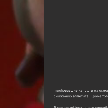
 пробовавшие капсулы на основе перца, увеличению потребления калорий и 
снижению аппетита. Кроме тог
В поиске эффективного способ