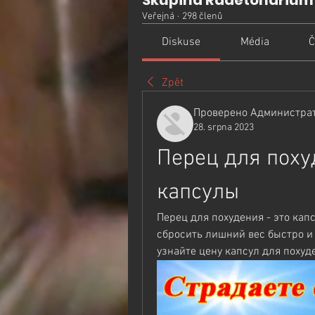
Skupina Radetonarium
Veřejná
·
298 členů
Diskuse
Média
Č
Zpět
Проверено Администрат
28. srpna 2023
Перец для поху
капсулы
Перец для похудения - это кап
сбросить лишний вес быстро и 
узнайте цену капсул для похуд