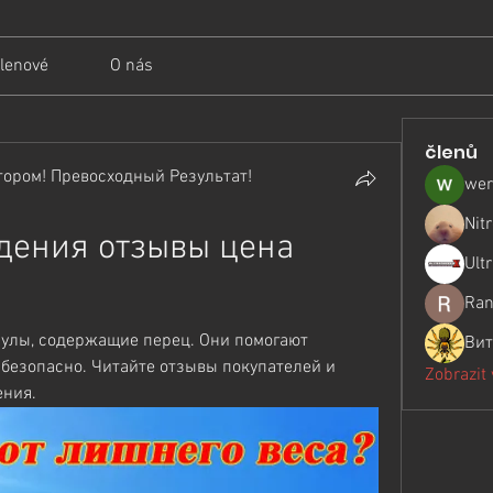
lenové
O nás
členů
ором! Превосходный Результат!
wer
Nit
дения отзывы цена 
Ult
Ran
сулы, содержащие перец. Они помогают 
Вит
безопасно. Читайте отзывы покупателей и 
Zobrazit
ения.