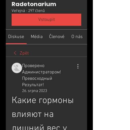
Radetonarium
Veřejná
·
297 členů
Vstoupit
Diskuse
Média
Členové
O nás
Zpět
Проверено
Администратором!
Превосходный
Результат!
26. srpna 2023
Какие гормоны 
влияют на 
лишний вес у 