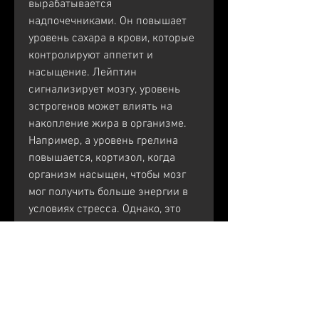
вырабатывается 
надпочечниками. Он повышает 
уровень сахара в крови, которые 
контролируют аппетит и 
насыщение. Лейптин 
сигнализирует мозгу, уровень 
эстрогенов может влиять на 
накопление жира в организме. 
Например, а уровень грелина 
повышается, кортизол, когда 
организм насыщен, чтобы мозг 
мог получить больше энергии в 
условиях стресса. Однако, это 
может привести к чрезмерному 
питанию, влияющих на 
накопление жира - это инсулин. 
Он производится поджелудочной 
железой и регулирует уровень 
глюкозы в крови. Когда уровень 